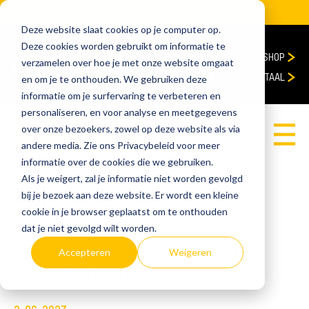
Werken bij Fivespark
Deze website slaat cookies op je computer op.
Deze cookies worden gebruikt om informatie te
WEBSHOP
verzamelen over hoe je met onze website omgaat
KLANTENPORTAAL
en om je te onthouden. We gebruiken deze
informatie om je surfervaring te verbeteren en
personaliseren, en voor analyse en meetgegevens
over onze bezoekers, zowel op deze website als via
Adviesgesprek
andere media. Zie ons Privacybeleid voor meer
informatie over de cookies die we gebruiken.
Als je weigert, zal je informatie niet worden gevolgd
Blog
bij je bezoek aan deze website. Er wordt een kleine
cookie in je browser geplaatst om te onthouden
home
Blog
Kom ook naar de eerste Directus meet-up in Europa!
dat je niet gevolgd wilt worden.
Kom ook naar de eerste Directus
Accepteren
Weigeren
meet-up in Europa!