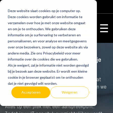
WEBSHOP
KLANTENPORTAAL
Deze website slaat cookies op je computer op.
Deze cookies worden gebruikt om informatie te
verzamelen over hoe je met onze website omgaat
en om je te onthouden. We gebruiken deze
Adviesgesprek
informatie om je surfervaring te verbeteren en
personaliseren, en voor analyse en meetgegevens
over onze bezoekers, zowel op deze website als via
andere media. Zie ons Privacybeleid voor meer
Fivespark is de enige IT-partij die je
informatie over de cookies die we gebruiken.
nodig hebt
Als je weigert, zal je informatie niet worden gevolgd
bij je bezoek aan deze website. Er wordt een kleine
cookie in je browser geplaatst om te onthouden
Als full service Provider regelen we alles wat
dat je niet gevolgd wilt worden.
jouw IT-omgeving nodig heeft. En dat doen we
Accepteren
Weigeren
goed.
Alles op één plek met één aanspreekpunt.