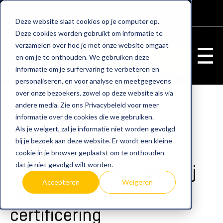
WEBSHOP
KLANTENPORTAAL
Deze website slaat cookies op je computer op.
Deze cookies worden gebruikt om informatie te
verzamelen over hoe je met onze website omgaat
en om je te onthouden. We gebruiken deze
Adviesgesprek
informatie om je surfervaring te verbeteren en
personaliseren, en voor analyse en meetgegevens
over onze bezoekers, zowel op deze website als via
ISO
andere media. Zie ons Privacybeleid voor meer
informatie over de cookies die we gebruiken.
Als je weigert, zal je informatie niet worden gevolgd
home
iso
bij je bezoek aan deze website. Er wordt een kleine
cookie in je browser geplaatst om te onthouden
Veilig aan ‘t werk dankzij
dat je niet gevolgd wilt worden.
Accepteren
Weigeren
onze ISO27001-
certificering