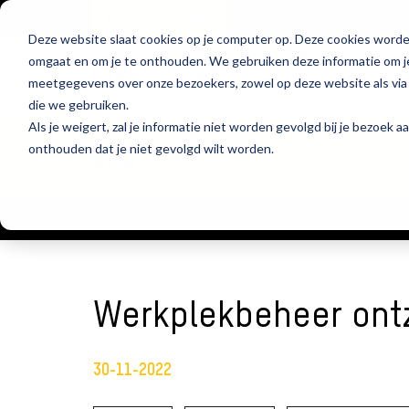
Werken bij Fivespark
Deze website slaat cookies op je computer op. Deze cookies worde
omgaat en om je te onthouden. We gebruiken deze informatie om je
Diensten
Klan
meetgegevens over onze bezoekers, zowel op deze website als via 
die we gebruiken.
Als je weigert, zal je informatie niet worden gevolgd bij je bezoek 
onthouden dat je niet gevolgd wilt worden.
Blog
home
Blog
Werkplekbeheer ontzorgd bij British School of Amsterdam
Werkplekbeheer ontz
30-11-2022