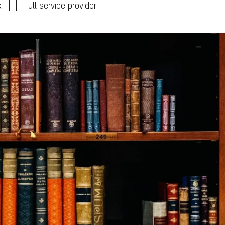
k
Full service provider