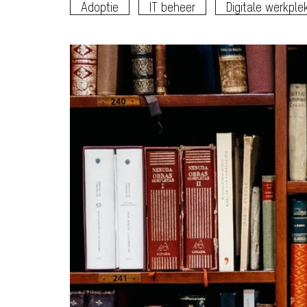
Adoptie
IT beheer
Digitale werkple