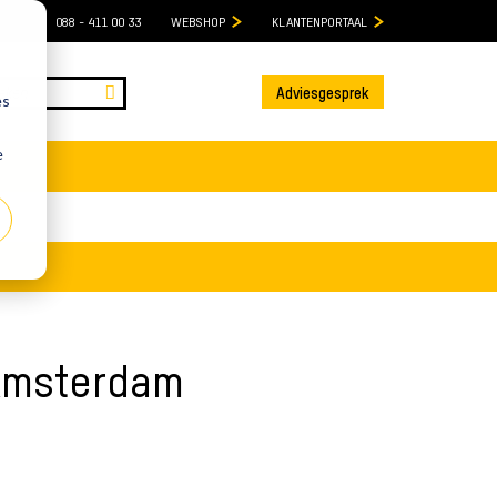
088 - 411 00 33
WEBSHOP
KLANTENPORTAAL
Adviesgesprek
es
e
 Amsterdam