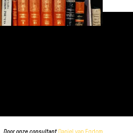
Door onze consultant
Daniel van Egdom