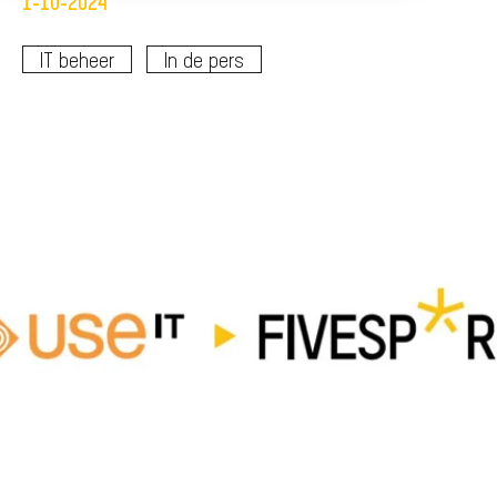
1-10-2024
IT beheer
In de pers