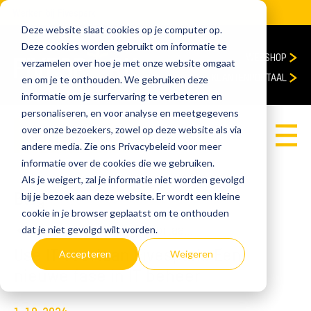
Werken bij Fivespark
Deze website slaat cookies op je computer op.
Deze cookies worden gebruikt om informatie te
WEBSHOP
verzamelen over hoe je met onze website omgaat
KLANTENPORTAAL
en om je te onthouden. We gebruiken deze
informatie om je surfervaring te verbeteren en
personaliseren, en voor analyse en meetgegevens
over onze bezoekers, zowel op deze website als via
Adviesgesprek
andere media. Zie ons Privacybeleid voor meer
informatie over de cookies die we gebruiken.
Als je weigert, zal je informatie niet worden gevolgd
Blog
bij je bezoek aan deze website. Er wordt een kleine
cookie in je browser geplaatst om te onthouden
home
Blog
Use IT voortaan Fivespark: Een nieuwe fase in IT beheer
dat je niet gevolgd wilt worden.
Use IT voortaan Fivespark: Een
Accepteren
Weigeren
nieuwe fase in IT beheer