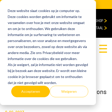
Werken bij Fivespark
Deze website slaat cookies op je computer op.
Deze cookies worden gebruikt om informatie te
WEBSHOP
verzamelen over hoe je met onze website omgaat
KLANTENPORTAAL
en om je te onthouden. We gebruiken deze
informatie om je surfervaring te verbeteren en
personaliseren, en voor analyse en meetgegevens
over onze bezoekers, zowel op deze website als via
Adviesgesprek
andere media. Zie ons Privacybeleid voor meer
informatie over de cookies die we gebruiken.
Als je weigert, zal je informatie niet worden gevolgd
Blog
bij je bezoek aan deze website. Er wordt een kleine
cookie in je browser geplaatst om te onthouden
home
Blog
Is het tijd om tiktok op werktelefoons te verbieden?
dat je niet gevolgd wilt worden.
Is het tijd om tiktok op werktelefoons
Accepteren
Weigeren
te verbieden?