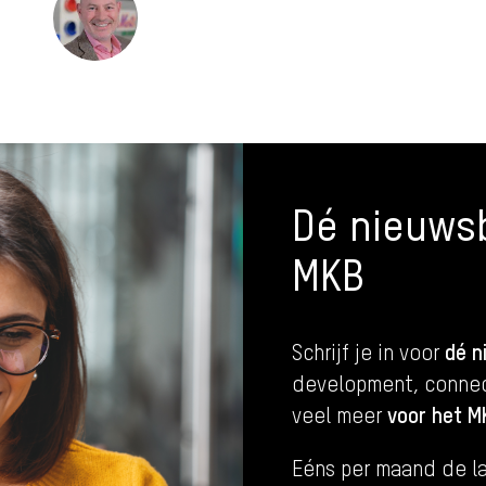
Dé nieuwsb
MKB
dé n
Schrijf je in voor
development, connec
voor het M
veel meer
Eéns per maand de la