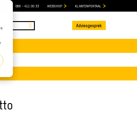
088 - 411 00 33
WEBSHOP
KLANTENPORTAAL
Adviesgesprek
es
e
tto