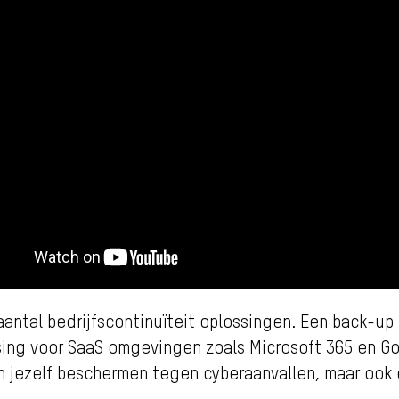
 aantal bedrijfscontinuïteit oplossingen. Een back-up
ing voor SaaS omgevingen zoals Microsoft 365 en Go
een jezelf beschermen tegen cyberaanvallen, maar ook