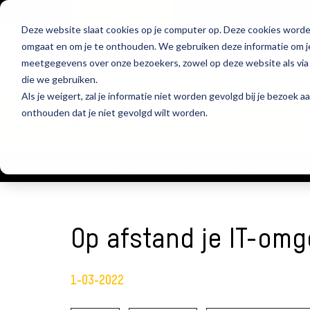
Werken bij Fivespark
Deze website slaat cookies op je computer op. Deze cookies worde
omgaat en om je te onthouden. We gebruiken deze informatie om je
Diensten
Klan
meetgegevens over onze bezoekers, zowel op deze website als via 
die we gebruiken.
Als je weigert, zal je informatie niet worden gevolgd bij je bezoek 
onthouden dat je niet gevolgd wilt worden.
Blog
home
Blog
Op afstand je IT-omgeving veilig houden met Datto
Op afstand je IT-omg
1-03-2022