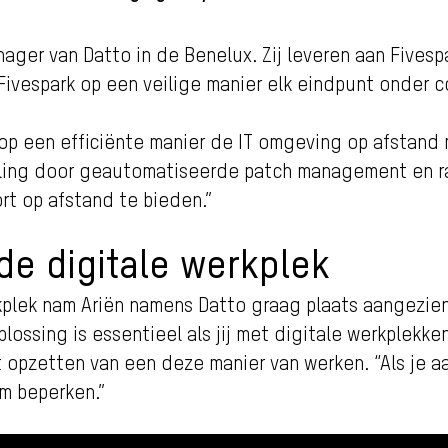
nager van Datto in de Benelux. Zij leveren aan Fives
vespark op een veilige manier elk eindpunt onder c
 op een efficiënte manier de IT omgeving op afstan
eiling door geautomatiseerde patch management en r
t op afstand te bieden.”
de digitale werkplek
rkplek nam Ariën namens Datto graag plaats aangezien
sing is essentieel als jij met digitale werkplekken
et opzetten van een deze manier van werken. “Als je 
m beperken.”