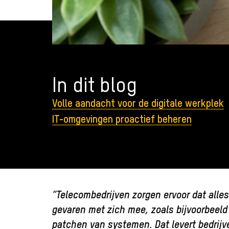
In dit blog
Volle aandacht voor de digitale werkplek
IT-omgevingen proactief beheren
“Telecombedrijven zorgen ervoor dat alle
gevaren met zich mee, zoals bijvoorbeel
patchen van systemen. Dat levert bedrijv