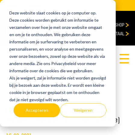
Werken bij Fivespark
Deze website slaat cookies op je computer op.
Deze cookies worden gebruikt om informatie te
WEBSHOP
verzamelen over hoe je met onze website omgaat
KLANTENPORTAAL
en om je te onthouden. We gebruiken deze
informatie om je surfervaring te verbeteren en
personaliseren, en voor analyse en meetgegevens
over onze bezoekers, zowel op deze website als via
Adviesgesprek
andere media. Zie ons Privacybeleid voor meer
informatie over de cookies die we gebruiken.
Als je weigert, zal je informatie niet worden gevolgd
Blog
bij je bezoek aan deze website. Er wordt een kleine
cookie in je browser geplaatst om te onthouden
home
Blog
6 voordelen van een managed digitale werkplek (voor de directie)
dat je niet gevolgd wilt worden.
6 voordelen van een managed
Accepteren
Weigeren
digitale werkplek (voor de directie)