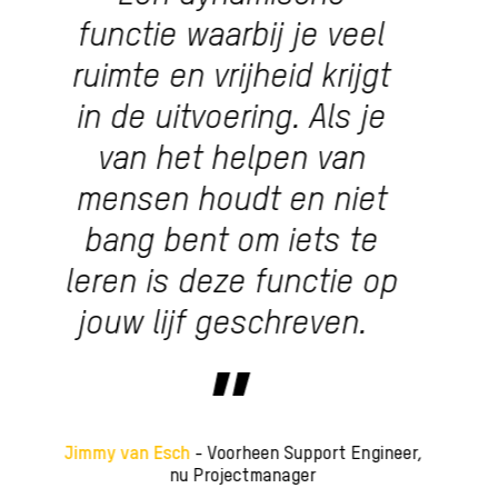
oplossing aandraag en
vervolgens een smile
zie, dan maakt dat mijn
dag een stuk leuker!
Azam Azizahamad
- Support Engineer