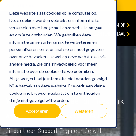
Werken bij Fivespark
Deze website slaat cookies op je computer op.
Deze cookies worden gebruikt om informatie te
WEBSHOP
verzamelen over hoe je met onze website omgaat
KLANTENPORTAAL
en om je te onthouden. We gebruiken deze
informatie om je surfervaring te verbeteren en
personaliseren, en voor analyse en meetgegevens
over onze bezoekers, zowel op deze website als via
andere media. Zie ons Privacybeleid voor meer
informatie over de cookies die we gebruiken.
Als je weigert, zal je informatie niet worden gevolgd
bij je bezoek aan deze website. Er wordt een kleine
cookie in je browser geplaatst om te onthouden
Word Support Engineer bij Fivespark
dat je niet gevolgd wilt worden.
Accepteren
Weigeren
Amstelveen & remote - €2.000 - €4.000 p.m.
Jij bent een Support Engineer. Je wilt