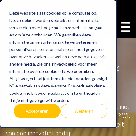
WEBSHOP
KLANTENPORTAAL
Deze website slaat cookies op je computer op.
Deze cookies worden gebruikt om informatie te
verzamelen over hoe je met onze website omgaat
en om je te onthouden. We gebruiken deze
informatie om je surfervaring te verbeteren en
personaliseren, en voor analyse en meetgegevens
Marketing Manager
over onze bezoekers, zowel op deze website als via
andere media. Zie ons Privacybeleid voor meer
Amstelveen en remote - €3.778 - €
informatie over de cookies die we gebruiken.
5.096
Als je weigert, zal je informatie niet worden gevolgd
bij je bezoek aan deze website. Er wordt een kleine
32 uur - 40 uur
cookie in je browser geplaatst om te onthouden
dat je niet gevolgd wilt worden.
Ben jij een creatieve marketingprofessional met
Accepteren
Weigeren
een passie voor strategie en communicatie? Wil
jij jouw stempel drukken op de merkidentiteit
van een innovatief bedrijf?