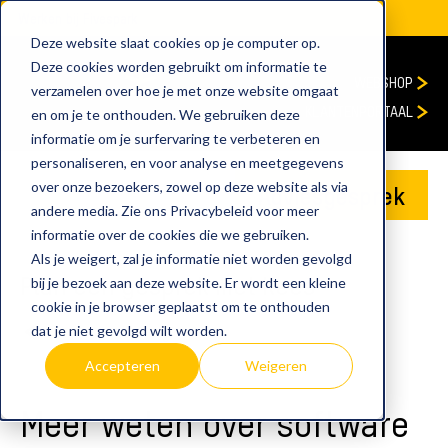
Werken bij Fivespark
Deze website slaat cookies op je computer op.
Deze cookies worden gebruikt om informatie te
WEBSHOP
verzamelen over hoe je met onze website omgaat
KLANTENPORTAAL
en om je te onthouden. We gebruiken deze
informatie om je surfervaring te verbeteren en
personaliseren, en voor analyse en meetgegevens
over onze bezoekers, zowel op deze website als via
Adviesgesprek
andere media. Zie ons Privacybeleid voor meer
informatie over de cookies die we gebruiken.
Als je weigert, zal je informatie niet worden gevolgd
Plan een gesprek met Kees
bij je bezoek aan deze website. Er wordt een kleine
cookie in je browser geplaatst om te onthouden
home
meeting
dat je niet gevolgd wilt worden.
Accepteren
Weigeren
Meer weten over software