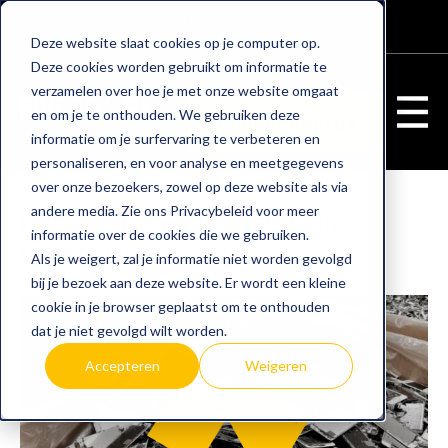
WEBSHOP
KLANTENPORTAAL
Deze website slaat cookies op je computer op.
Deze cookies worden gebruikt om informatie te
verzamelen over hoe je met onze website omgaat
en om je te onthouden. We gebruiken deze
Adviesgesprek
informatie om je surfervaring te verbeteren en
personaliseren, en voor analyse en meetgegevens
over onze bezoekers, zowel op deze website als via
andere media. Zie ons Privacybeleid voor meer
Lever oude laptops, telefoons en
informatie over de cookies die we gebruiken.
tablets in!
Als je weigert, zal je informatie niet worden gevolgd
bij je bezoek aan deze website. Er wordt een kleine
cookie in je browser geplaatst om te onthouden
dat je niet gevolgd wilt worden.
Accepteren
Weigeren