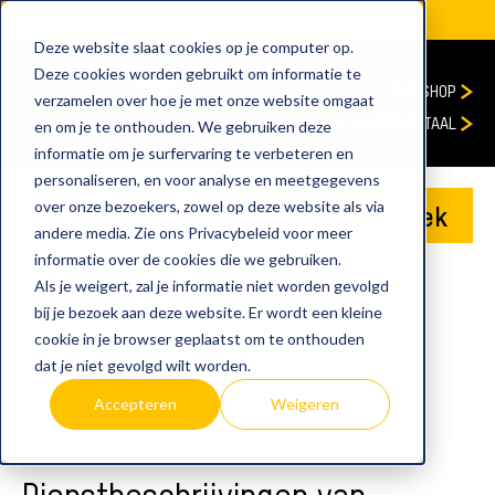
Werken bij Fivespark
Deze website slaat cookies op je computer op.
Deze cookies worden gebruikt om informatie te
WEBSHOP
verzamelen over hoe je met onze website omgaat
KLANTENPORTAAL
en om je te onthouden. We gebruiken deze
informatie om je surfervaring te verbeteren en
personaliseren, en voor analyse en meetgegevens
over onze bezoekers, zowel op deze website als via
Adviesgesprek
andere media. Zie ons Privacybeleid voor meer
informatie over de cookies die we gebruiken.
Als je weigert, zal je informatie niet worden gevolgd
Dienstbeschrijvingen
bij je bezoek aan deze website. Er wordt een kleine
cookie in je browser geplaatst om te onthouden
home
dienstbeschrijvingen
dat je niet gevolgd wilt worden.
Accepteren
Weigeren
Dienstbeschrijvingen van