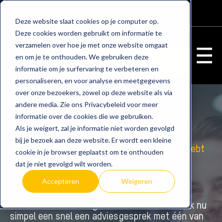
WEBSHOP
KLANTENPORTAAL
Deze website slaat cookies op je computer op.
Deze cookies worden gebruikt om informatie te
verzamelen over hoe je met onze website omgaat
en om je te onthouden. We gebruiken deze
Adviesgesprek
informatie om je surfervaring te verbeteren en
personaliseren, en voor analyse en meetgegevens
over onze bezoekers, zowel op deze website als via
andere media. Zie ons Privacybeleid voor meer
informatie over de cookies die we gebruiken.
Als je weigert, zal je informatie niet worden gevolgd
bij je bezoek aan deze website. Er wordt een kleine
Het maakt niet uit wat voor IT uitdaging je hebt
cookie in je browser geplaatst om te onthouden
dat je niet gevolgd wilt worden.
Wij staan klaar om je te helpen
Accepteren
Weigeren
Wij staan klaar om al jouw vragen over onze
brede dienstverlening te beantwoorden. Boek nu
simpel een snel een adviesgesprek met één van